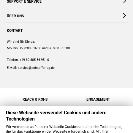
SUPPORT & SERVICE
Webshop
Kontakt
ÜBER UNS
FAQ
Unternehmen
Online-Hilfe
KONTAKT
Historie
Anleitungen
Wir sind für Sie da:
Engagement
Preise
Mo. bis Do. 8:00 - 16:00
und Fr. 8:00 - 15:00
Jobs
Mengenrabatt
Telefon:
+49 30 805 86 95 - 0
Versand
E-Mail:
service@schaeffer-ag.de
REACH & ROHS
ENGAGEMENT
Diese Webseite verwendet Cookies und andere
Technologien
Wir verwenden auf unserer Webseite Cookies und ähnliche Technologien,
die für das Funktionieren der Webseite erforderlich sind. Mit Ihrer