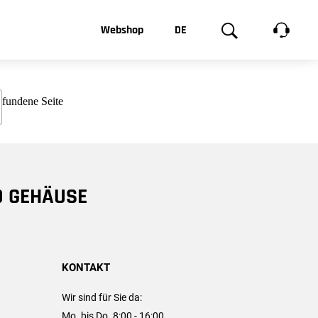
t, was Sie
Webshop
DE
te
Produktgalerie
EN
e
FR
chsen
D GEHÄUSE
KONTAKT
Wir sind für Sie da:
Mo. bis Do. 8:00 - 16:00