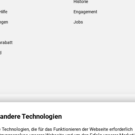
Historie
Gewindebolzen & -hülsen
Hilfe
Engagement
ungen
Jobs
rabatt
d
ENGAGEMENT
UNSERE NIEDE
 andere Technologien
Technologien, die für das Funktionieren der Webseite erforderlich