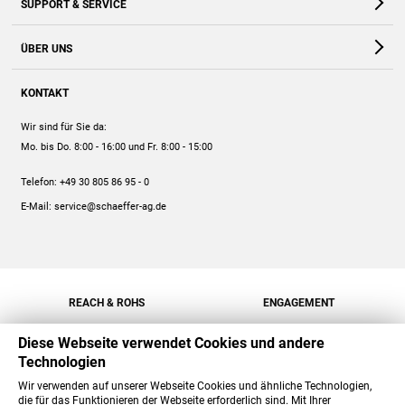
SUPPORT & SERVICE
Webshop
Kontakt
ÜBER UNS
FAQ
Unternehmen
Online-Hilfe
KONTAKT
Historie
Anleitungen
Wir sind für Sie da:
Engagement
Preise
Mo. bis Do. 8:00 - 16:00
und Fr. 8:00 - 15:00
Jobs
Mengenrabatt
Telefon:
+49 30 805 86 95 - 0
Versand
E-Mail:
service@schaeffer-ag.de
REACH & ROHS
ENGAGEMENT
Diese Webseite verwendet Cookies und andere
Technologien
Wir verwenden auf unserer Webseite Cookies und ähnliche Technologien,
die für das Funktionieren der Webseite erforderlich sind. Mit Ihrer