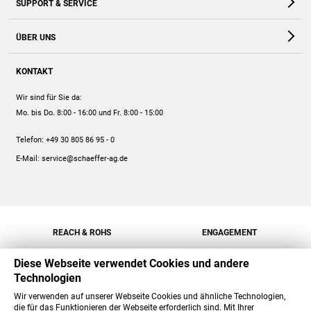
SUPPORT & SERVICE
Webshop
Kontakt
ÜBER UNS
FAQ
Unternehmen
Online-Hilfe
KONTAKT
Historie
Anleitungen
Wir sind für Sie da:
Engagement
Preise
Mo. bis Do. 8:00 - 16:00
und Fr. 8:00 - 15:00
Jobs
Mengenrabatt
Telefon:
+49 30 805 86 95 - 0
Versand
E-Mail:
service@schaeffer-ag.de
REACH & ROHS
ENGAGEMENT
Diese Webseite verwendet Cookies und andere
Technologien
Wir verwenden auf unserer Webseite Cookies und ähnliche Technologien,
die für das Funktionieren der Webseite erforderlich sind. Mit Ihrer