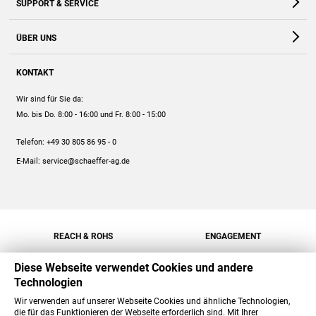
SUPPORT & SERVICE
Webshop
Kontakt
ÜBER UNS
FAQ
Unternehmen
Online-Hilfe
KONTAKT
Historie
Anleitungen
Wir sind für Sie da:
Engagement
Preise
Mo. bis Do. 8:00 - 16:00
und Fr. 8:00 - 15:00
Jobs
Mengenrabatt
Telefon:
+49 30 805 86 95 - 0
Versand
E-Mail:
service@schaeffer-ag.de
REACH & ROHS
ENGAGEMENT
Diese Webseite verwendet Cookies und andere
Technologien
Wir verwenden auf unserer Webseite Cookies und ähnliche Technologien,
die für das Funktionieren der Webseite erforderlich sind. Mit Ihrer