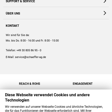
SUPPORT & SERVICE
Webshop
Kontakt
ÜBER UNS
FAQ
Unternehmen
Online-Hilfe
KONTAKT
Historie
Anleitungen
Wir sind für Sie da:
Engagement
Preise
Mo. bis Do. 8:00 - 16:00
und Fr. 8:00 - 15:00
Jobs
Mengenrabatt
Telefon:
+49 30 805 86 95 - 0
Versand
E-Mail:
service@schaeffer-ag.de
REACH & ROHS
ENGAGEMENT
Diese Webseite verwendet Cookies und andere
Technologien
Wir verwenden auf unserer Webseite Cookies und ähnliche Technologien,
die für das Funktionieren der Webseite erforderlich sind. Mit Ihrer