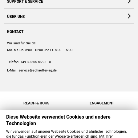
SUPPORT & SERVICE
Webshop
Kontakt
ÜBER UNS
FAQ
Unternehmen
Online-Hilfe
KONTAKT
Historie
Anleitungen
Wir sind für Sie da:
Engagement
Preise
Mo. bis Do. 8:00 - 16:00
und Fr. 8:00 - 15:00
Jobs
Mengenrabatt
Telefon:
+49 30 805 86 95 - 0
Versand
E-Mail:
service@schaeffer-ag.de
REACH & ROHS
ENGAGEMENT
Diese Webseite verwendet Cookies und andere
Technologien
Wir verwenden auf unserer Webseite Cookies und ähnliche Technologien,
die für das Funktionieren der Webseite erforderlich sind. Mit Ihrer