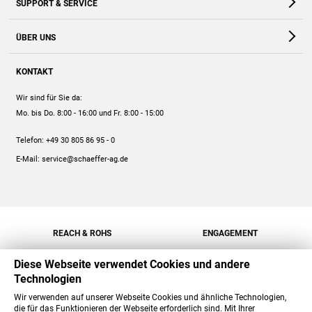
SUPPORT & SERVICE
Webshop
Kontakt
ÜBER UNS
FAQ
Unternehmen
Online-Hilfe
KONTAKT
Historie
Anleitungen
Wir sind für Sie da:
Engagement
Preise
Mo. bis Do. 8:00 - 16:00
und Fr. 8:00 - 15:00
Jobs
Mengenrabatt
Telefon:
+49 30 805 86 95 - 0
Versand
E-Mail:
service@schaeffer-ag.de
REACH & ROHS
ENGAGEMENT
Diese Webseite verwendet Cookies und andere
Technologien
Wir verwenden auf unserer Webseite Cookies und ähnliche Technologien,
die für das Funktionieren der Webseite erforderlich sind. Mit Ihrer