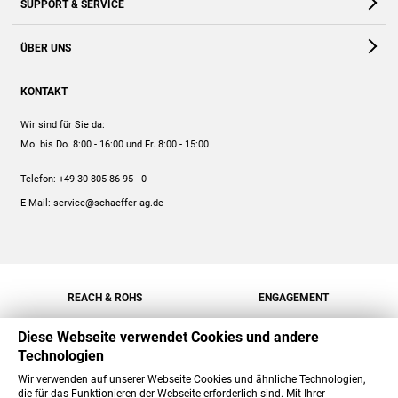
SUPPORT & SERVICE
Webshop
Kontakt
ÜBER UNS
FAQ
Unternehmen
Online-Hilfe
KONTAKT
Historie
Anleitungen
Wir sind für Sie da:
Engagement
Preise
Mo. bis Do. 8:00 - 16:00
und Fr. 8:00 - 15:00
Jobs
Mengenrabatt
Telefon:
+49 30 805 86 95 - 0
Versand
E-Mail:
service@schaeffer-ag.de
REACH & ROHS
ENGAGEMENT
Diese Webseite verwendet Cookies und andere
Technologien
Wir verwenden auf unserer Webseite Cookies und ähnliche Technologien,
die für das Funktionieren der Webseite erforderlich sind. Mit Ihrer