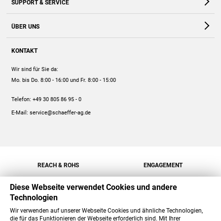
SUPPORT & SERVICE
Webshop
Kontakt
ÜBER UNS
FAQ
Unternehmen
Online-Hilfe
KONTAKT
Historie
Anleitungen
Wir sind für Sie da:
Engagement
Preise
Mo. bis Do. 8:00 - 16:00
und Fr. 8:00 - 15:00
Jobs
Mengenrabatt
Telefon:
+49 30 805 86 95 - 0
Versand
E-Mail:
service@schaeffer-ag.de
REACH & ROHS
ENGAGEMENT
Diese Webseite verwendet Cookies und andere
Technologien
Wir verwenden auf unserer Webseite Cookies und ähnliche Technologien,
die für das Funktionieren der Webseite erforderlich sind. Mit Ihrer