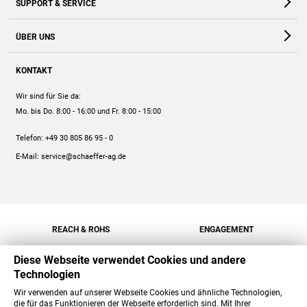
SUPPORT & SERVICE
Webshop
Kontakt
ÜBER UNS
FAQ
Unternehmen
Online-Hilfe
KONTAKT
Historie
Anleitungen
Wir sind für Sie da:
Engagement
Preise
Mo. bis Do. 8:00 - 16:00
und Fr. 8:00 - 15:00
Jobs
Mengenrabatt
Telefon:
+49 30 805 86 95 - 0
Versand
E-Mail:
service@schaeffer-ag.de
REACH & ROHS
ENGAGEMENT
Diese Webseite verwendet Cookies und andere
Technologien
Wir verwenden auf unserer Webseite Cookies und ähnliche Technologien,
die für das Funktionieren der Webseite erforderlich sind. Mit Ihrer