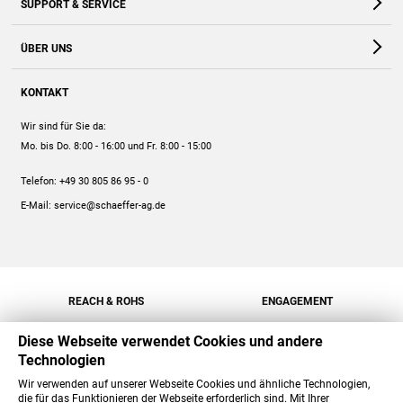
SUPPORT & SERVICE
Webshop
Kontakt
ÜBER UNS
FAQ
Unternehmen
Online-Hilfe
KONTAKT
Historie
Anleitungen
Wir sind für Sie da:
Engagement
Preise
Mo. bis Do. 8:00 - 16:00
und Fr. 8:00 - 15:00
Jobs
Mengenrabatt
Telefon:
+49 30 805 86 95 - 0
Versand
E-Mail:
service@schaeffer-ag.de
REACH & ROHS
ENGAGEMENT
Diese Webseite verwendet Cookies und andere
Technologien
Wir verwenden auf unserer Webseite Cookies und ähnliche Technologien,
die für das Funktionieren der Webseite erforderlich sind. Mit Ihrer