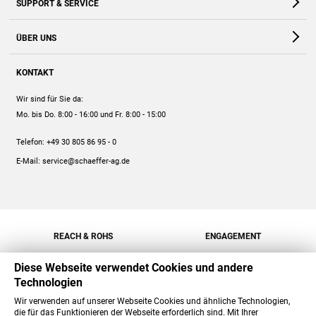
SUPPORT & SERVICE
Webshop
Kontakt
ÜBER UNS
FAQ
Unternehmen
Online-Hilfe
KONTAKT
Historie
Anleitungen
Wir sind für Sie da:
Engagement
Preise
Mo. bis Do. 8:00 - 16:00
und Fr. 8:00 - 15:00
Jobs
Mengenrabatt
Telefon:
+49 30 805 86 95 - 0
Versand
E-Mail:
service@schaeffer-ag.de
REACH & ROHS
ENGAGEMENT
Diese Webseite verwendet Cookies und andere
Technologien
Wir verwenden auf unserer Webseite Cookies und ähnliche Technologien,
die für das Funktionieren der Webseite erforderlich sind. Mit Ihrer