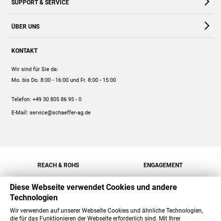
SUPPORT & SERVICE
Webshop
Kontakt
ÜBER UNS
FAQ
Unternehmen
Online-Hilfe
KONTAKT
Historie
Anleitungen
Wir sind für Sie da:
Engagement
Preise
Mo. bis Do. 8:00 - 16:00
und Fr. 8:00 - 15:00
Jobs
Mengenrabatt
Telefon:
+49 30 805 86 95 - 0
Versand
E-Mail:
service@schaeffer-ag.de
REACH & ROHS
ENGAGEMENT
Diese Webseite verwendet Cookies und andere
Technologien
Wir verwenden auf unserer Webseite Cookies und ähnliche Technologien,
die für das Funktionieren der Webseite erforderlich sind. Mit Ihrer