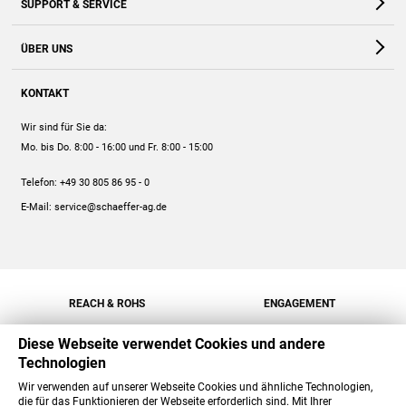
SUPPORT & SERVICE
Webshop
Kontakt
ÜBER UNS
FAQ
Unternehmen
Online-Hilfe
KONTAKT
Historie
Anleitungen
Wir sind für Sie da:
Engagement
Preise
Mo. bis Do. 8:00 - 16:00
und Fr. 8:00 - 15:00
Jobs
Mengenrabatt
Telefon:
+49 30 805 86 95 - 0
Versand
E-Mail:
service@schaeffer-ag.de
REACH & ROHS
ENGAGEMENT
Diese Webseite verwendet Cookies und andere
Technologien
Wir verwenden auf unserer Webseite Cookies und ähnliche Technologien,
die für das Funktionieren der Webseite erforderlich sind. Mit Ihrer