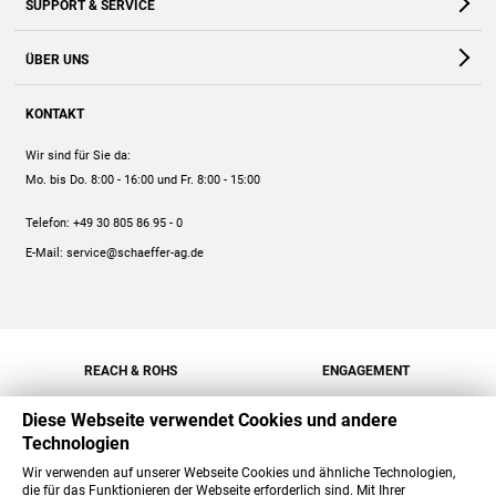
SUPPORT & SERVICE
Webshop
Kontakt
ÜBER UNS
FAQ
Unternehmen
Online-Hilfe
KONTAKT
Historie
Anleitungen
Wir sind für Sie da:
Engagement
Preise
Mo. bis Do. 8:00 - 16:00
und Fr. 8:00 - 15:00
Jobs
Mengenrabatt
Telefon:
+49 30 805 86 95 - 0
Versand
E-Mail:
service@schaeffer-ag.de
REACH & ROHS
ENGAGEMENT
Diese Webseite verwendet Cookies und andere
Technologien
Wir verwenden auf unserer Webseite Cookies und ähnliche Technologien,
die für das Funktionieren der Webseite erforderlich sind. Mit Ihrer