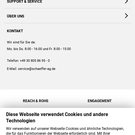
SUPPORT & SERVICE
Webshop
Kontakt
ÜBER UNS
FAQ
Unternehmen
Online-Hilfe
KONTAKT
Historie
Anleitungen
Wir sind für Sie da:
Engagement
Preise
Mo. bis Do. 8:00 - 16:00
und Fr. 8:00 - 15:00
Jobs
Mengenrabatt
Telefon:
+49 30 805 86 95 - 0
Versand
E-Mail:
service@schaeffer-ag.de
REACH & ROHS
ENGAGEMENT
Diese Webseite verwendet Cookies und andere
Technologien
Wir verwenden auf unserer Webseite Cookies und ähnliche Technologien,
die für das Funktionieren der Webseite erforderlich sind. Mit Ihrer