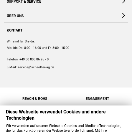
SUPPORT & SERVICE
Webshop
Kontakt
ÜBER UNS
FAQ
Unternehmen
Online-Hilfe
KONTAKT
Historie
Anleitungen
Wir sind für Sie da:
Engagement
Preise
Mo. bis Do. 8:00 - 16:00
und Fr. 8:00 - 15:00
Jobs
Mengenrabatt
Telefon:
+49 30 805 86 95 - 0
Versand
E-Mail:
service@schaeffer-ag.de
REACH & ROHS
ENGAGEMENT
Diese Webseite verwendet Cookies und andere
Technologien
Wir verwenden auf unserer Webseite Cookies und ähnliche Technologien,
die für das Funktionieren der Webseite erforderlich sind. Mit Ihrer