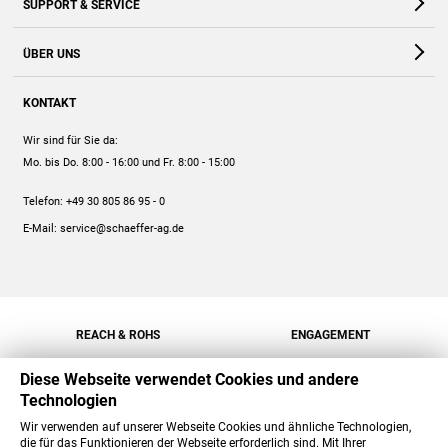
SUPPORT & SERVICE
Webshop
Kontakt
ÜBER UNS
FAQ
Unternehmen
Online-Hilfe
KONTAKT
Historie
Anleitungen
Wir sind für Sie da:
Engagement
Preise
Mo. bis Do. 8:00 - 16:00
und Fr. 8:00 - 15:00
Jobs
Mengenrabatt
Telefon:
+49 30 805 86 95 - 0
Versand
E-Mail:
service@schaeffer-ag.de
REACH & ROHS
ENGAGEMENT
Diese Webseite verwendet Cookies und andere
Technologien
Wir verwenden auf unserer Webseite Cookies und ähnliche Technologien,
die für das Funktionieren der Webseite erforderlich sind. Mit Ihrer