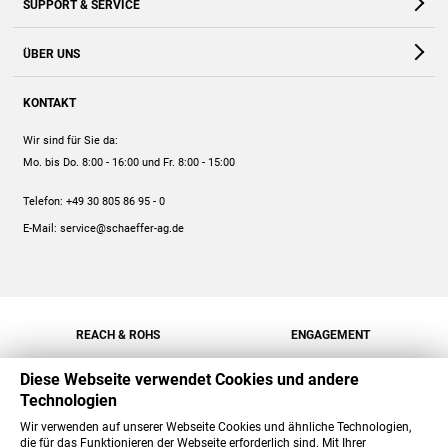
SUPPORT & SERVICE
Webshop
Kontakt
ÜBER UNS
FAQ
Unternehmen
Online-Hilfe
KONTAKT
Historie
Anleitungen
Wir sind für Sie da:
Engagement
Preise
Mo. bis Do. 8:00 - 16:00
und Fr. 8:00 - 15:00
Jobs
Mengenrabatt
Telefon:
+49 30 805 86 95 - 0
Versand
E-Mail:
service@schaeffer-ag.de
REACH & ROHS
ENGAGEMENT
Diese Webseite verwendet Cookies und andere
Technologien
Wir verwenden auf unserer Webseite Cookies und ähnliche Technologien,
die für das Funktionieren der Webseite erforderlich sind. Mit Ihrer