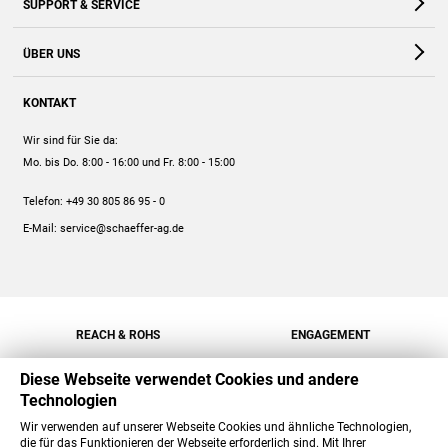
SUPPORT & SERVICE
Webshop
Kontakt
ÜBER UNS
FAQ
Unternehmen
Online-Hilfe
KONTAKT
Historie
Anleitungen
Wir sind für Sie da:
Engagement
Preise
Mo. bis Do. 8:00 - 16:00
und Fr. 8:00 - 15:00
Jobs
Mengenrabatt
Telefon:
+49 30 805 86 95 - 0
Versand
E-Mail:
service@schaeffer-ag.de
REACH & ROHS
ENGAGEMENT
Diese Webseite verwendet Cookies und andere
Technologien
Wir verwenden auf unserer Webseite Cookies und ähnliche Technologien,
die für das Funktionieren der Webseite erforderlich sind. Mit Ihrer