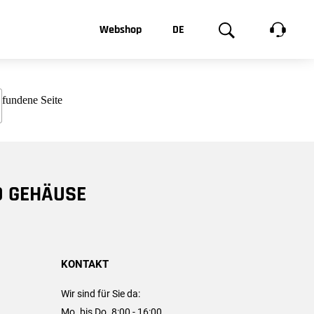
t, was Sie
Webshop
DE
te
Produktgalerie
EN
e
FR
chsen
D GEHÄUSE
KONTAKT
Wir sind für Sie da:
Mo. bis Do. 8:00 - 16:00