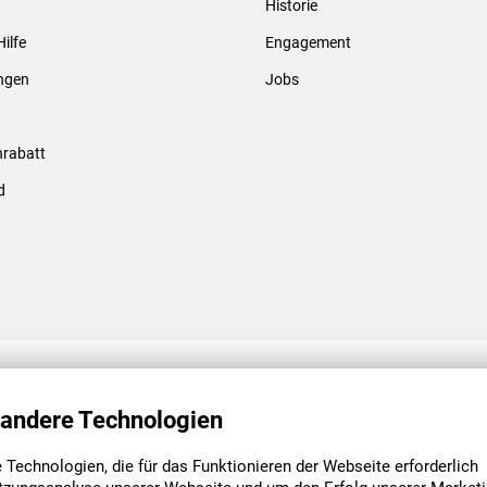
Historie
Gewindebolzen & -hülsen
Hilfe
Engagement
ungen
Jobs
rabatt
d
ENGAGEMENT
UNSERE NIEDE
 andere Technologien
Technologien, die für das Funktionieren der Webseite erforderlich