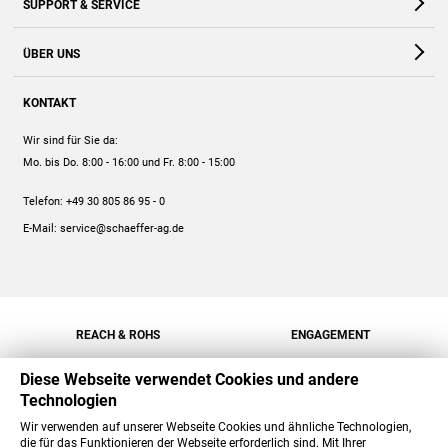
SUPPORT & SERVICE
Webshop
Kontakt
ÜBER UNS
FAQ
Unternehmen
Online-Hilfe
KONTAKT
Historie
Anleitungen
Wir sind für Sie da:
Engagement
Preise
Mo. bis Do. 8:00 - 16:00
und Fr. 8:00 - 15:00
Jobs
Mengenrabatt
Telefon:
+49 30 805 86 95 - 0
Versand
E-Mail:
service@schaeffer-ag.de
REACH & ROHS
ENGAGEMENT
Diese Webseite verwendet Cookies und andere
Technologien
Wir verwenden auf unserer Webseite Cookies und ähnliche Technologien,
die für das Funktionieren der Webseite erforderlich sind. Mit Ihrer