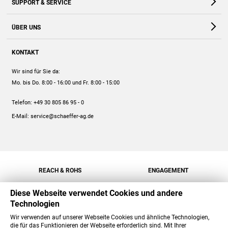
SUPPORT & SERVICE
Webshop
Kontakt
ÜBER UNS
FAQ
Unternehmen
Online-Hilfe
KONTAKT
Historie
Anleitungen
Wir sind für Sie da:
Engagement
Preise
Mo. bis Do. 8:00 - 16:00
und Fr. 8:00 - 15:00
Jobs
Mengenrabatt
Telefon:
+49 30 805 86 95 - 0
Versand
E-Mail:
service@schaeffer-ag.de
REACH & ROHS
ENGAGEMENT
Diese Webseite verwendet Cookies und andere
Technologien
Wir verwenden auf unserer Webseite Cookies und ähnliche Technologien,
die für das Funktionieren der Webseite erforderlich sind. Mit Ihrer