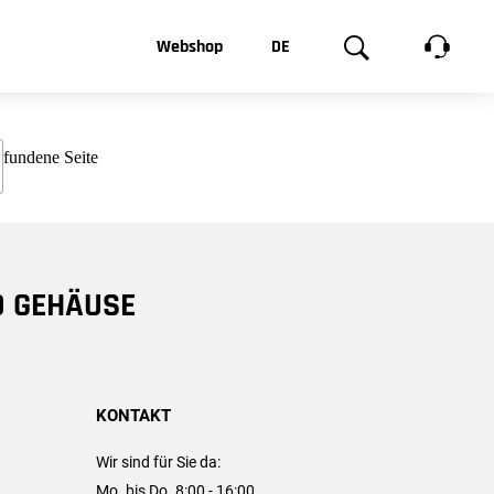
t, was Sie
Webshop
DE
te
Produktgalerie
EN
e
FR
chsen
D GEHÄUSE
KONTAKT
Wir sind für Sie da:
Mo. bis Do. 8:00 - 16:00