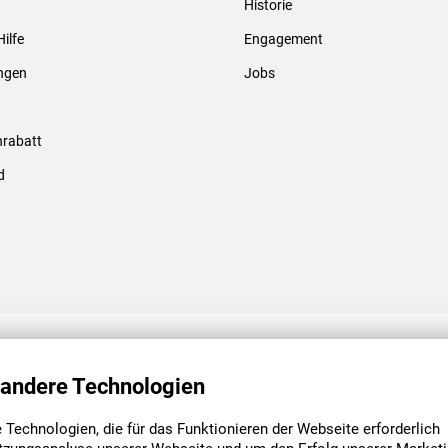
Historie
Gewindebolzen & -hülsen
Hilfe
Engagement
ungen
Jobs
rabatt
d
ENGAGEMENT
UNSERE NIEDE
 andere Technologien
Technologien, die für das Funktionieren der Webseite erforderlich