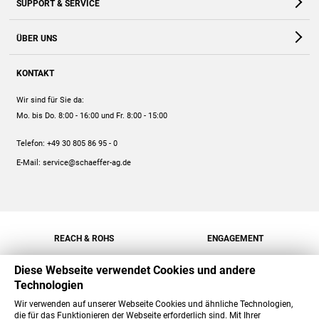
SUPPORT & SERVICE
Webshop
Kontakt
ÜBER UNS
FAQ
Unternehmen
Online-Hilfe
KONTAKT
Historie
Anleitungen
Wir sind für Sie da:
Engagement
Preise
Mo. bis Do. 8:00 - 16:00
und Fr. 8:00 - 15:00
Jobs
Mengenrabatt
Telefon:
+49 30 805 86 95 - 0
Versand
E-Mail:
service@schaeffer-ag.de
REACH & ROHS
ENGAGEMENT
Diese Webseite verwendet Cookies und andere
Technologien
Wir verwenden auf unserer Webseite Cookies und ähnliche Technologien,
die für das Funktionieren der Webseite erforderlich sind. Mit Ihrer