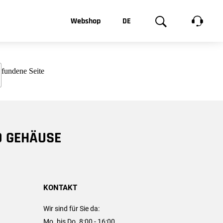
t, was Sie
Webshop
DE
te
Produktgalerie
EN
e
FR
chsen
D GEHÄUSE
KONTAKT
Wir sind für Sie da:
Mo. bis Do. 8:00 - 16:00