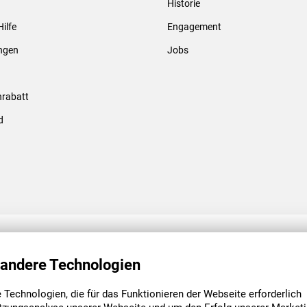
Historie
Gewindebolzen & -hülsen
Hilfe
Engagement
ungen
Jobs
rabatt
d
ENGAGEMENT
UNSERE NIEDE
 andere Technologien
Technologien, die für das Funktionieren der Webseite erforderlich