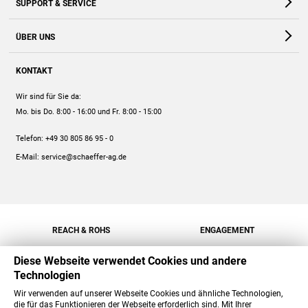
SUPPORT & SERVICE
Webshop
Kontakt
ÜBER UNS
FAQ
Unternehmen
Online-Hilfe
KONTAKT
Historie
Anleitungen
Wir sind für Sie da:
Engagement
Preise
Mo. bis Do. 8:00 - 16:00
und Fr. 8:00 - 15:00
Jobs
Mengenrabatt
Telefon:
+49 30 805 86 95 - 0
Versand
E-Mail:
service@schaeffer-ag.de
REACH & ROHS
ENGAGEMENT
Diese Webseite verwendet Cookies und andere
Technologien
Wir verwenden auf unserer Webseite Cookies und ähnliche Technologien,
die für das Funktionieren der Webseite erforderlich sind. Mit Ihrer