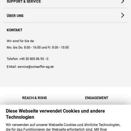
SUPPORT & SERVICE
Webshop
Kontakt
ÜBER UNS
FAQ
Unternehmen
Online-Hilfe
KONTAKT
Historie
Anleitungen
Wir sind für Sie da:
Engagement
Preise
Mo. bis Do. 8:00 - 16:00
und Fr. 8:00 - 15:00
Jobs
Mengenrabatt
Telefon:
+49 30 805 86 95 - 0
Versand
E-Mail:
service@schaeffer-ag.de
REACH & ROHS
ENGAGEMENT
Diese Webseite verwendet Cookies und andere
Technologien
Wir verwenden auf unserer Webseite Cookies und ähnliche Technologien,
die für das Funktionieren der Webseite erforderlich sind. Mit Ihrer