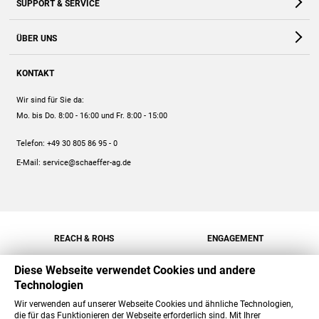
SUPPORT & SERVICE
Webshop
Kontakt
ÜBER UNS
FAQ
Unternehmen
Online-Hilfe
KONTAKT
Historie
Anleitungen
Wir sind für Sie da:
Engagement
Preise
Mo. bis Do. 8:00 - 16:00
und Fr. 8:00 - 15:00
Jobs
Mengenrabatt
Telefon:
+49 30 805 86 95 - 0
Versand
E-Mail:
service@schaeffer-ag.de
REACH & ROHS
ENGAGEMENT
Diese Webseite verwendet Cookies und andere
Technologien
Wir verwenden auf unserer Webseite Cookies und ähnliche Technologien,
die für das Funktionieren der Webseite erforderlich sind. Mit Ihrer