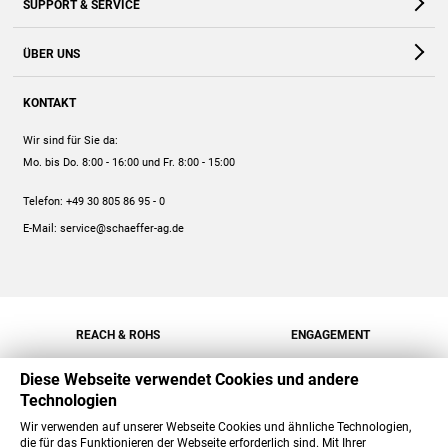
SUPPORT & SERVICE
Webshop
Kontakt
ÜBER UNS
FAQ
Unternehmen
Online-Hilfe
KONTAKT
Historie
Anleitungen
Wir sind für Sie da:
Engagement
Preise
Mo. bis Do. 8:00 - 16:00
und Fr. 8:00 - 15:00
Jobs
Mengenrabatt
Telefon:
+49 30 805 86 95 - 0
Versand
E-Mail:
service@schaeffer-ag.de
REACH & ROHS
ENGAGEMENT
Diese Webseite verwendet Cookies und andere
Technologien
Wir verwenden auf unserer Webseite Cookies und ähnliche Technologien,
die für das Funktionieren der Webseite erforderlich sind. Mit Ihrer