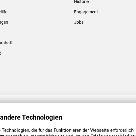
Historie
Gewindebolzen & -hülsen
Hilfe
Engagement
ungen
Jobs
rabatt
d
ENGAGEMENT
UNSERE NIEDE
 andere Technologien
Technologien, die für das Funktionieren der Webseite erforderlich