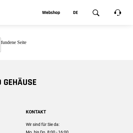
t, was Sie
Webshop
DE
te
Produktgalerie
EN
e
FR
chsen
D GEHÄUSE
KONTAKT
Wir sind für Sie da:
Mo. bis Do. 8:00 - 16:00