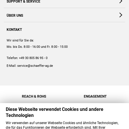
SUPPORT & SERVICE
Webshop
Kontakt
ÜBER UNS
FAQ
Unternehmen
Online-Hilfe
KONTAKT
Historie
Anleitungen
Wir sind für Sie da:
Engagement
Preise
Mo. bis Do. 8:00 - 16:00
und Fr. 8:00 - 15:00
Jobs
Mengenrabatt
Telefon:
+49 30 805 86 95 - 0
Versand
E-Mail:
service@schaeffer-ag.de
REACH & ROHS
ENGAGEMENT
Diese Webseite verwendet Cookies und andere
Technologien
Wir verwenden auf unserer Webseite Cookies und ähnliche Technologien,
die für das Funktionieren der Webseite erforderlich sind. Mit Ihrer