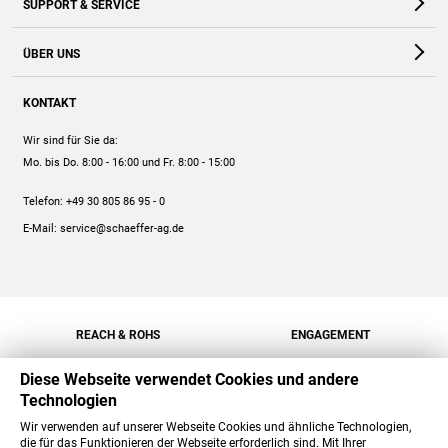
SUPPORT & SERVICE
Webshop
Kontakt
ÜBER UNS
FAQ
Unternehmen
Online-Hilfe
KONTAKT
Historie
Anleitungen
Wir sind für Sie da:
Engagement
Preise
Mo. bis Do. 8:00 - 16:00
und Fr. 8:00 - 15:00
Jobs
Mengenrabatt
Telefon:
+49 30 805 86 95 - 0
Versand
E-Mail:
service@schaeffer-ag.de
REACH & ROHS
ENGAGEMENT
Diese Webseite verwendet Cookies und andere
Technologien
Wir verwenden auf unserer Webseite Cookies und ähnliche Technologien,
die für das Funktionieren der Webseite erforderlich sind. Mit Ihrer