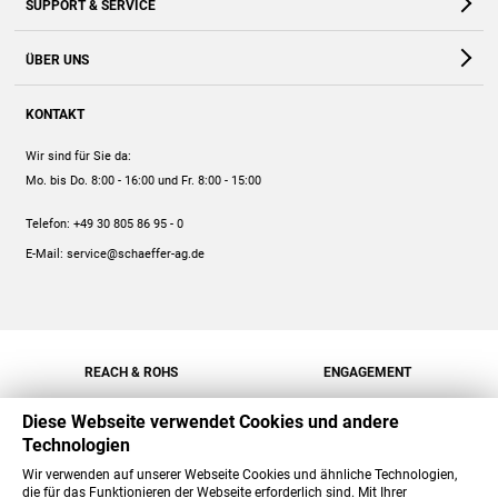
SUPPORT & SERVICE
Webshop
Kontakt
ÜBER UNS
FAQ
Unternehmen
Online-Hilfe
KONTAKT
Historie
Anleitungen
Wir sind für Sie da:
Engagement
Preise
Mo. bis Do. 8:00 - 16:00
und Fr. 8:00 - 15:00
Jobs
Mengenrabatt
Telefon:
+49 30 805 86 95 - 0
Versand
E-Mail:
service@schaeffer-ag.de
REACH & ROHS
ENGAGEMENT
Diese Webseite verwendet Cookies und andere
Technologien
Wir verwenden auf unserer Webseite Cookies und ähnliche Technologien,
die für das Funktionieren der Webseite erforderlich sind. Mit Ihrer