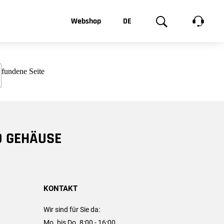
t, was Sie
Webshop
DE
te
Produktgalerie
EN
e
FR
chsen
D GEHÄUSE
KONTAKT
Wir sind für Sie da:
Mo. bis Do. 8:00 - 16:00