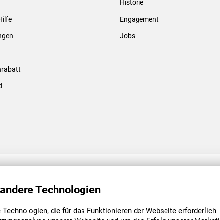
Historie
Gewindebolzen & -hülsen
Hilfe
Engagement
ungen
Jobs
rabatt
d
ENGAGEMENT
UNSERE NIEDE
 andere Technologien
Technologien, die für das Funktionieren der Webseite erforderlich