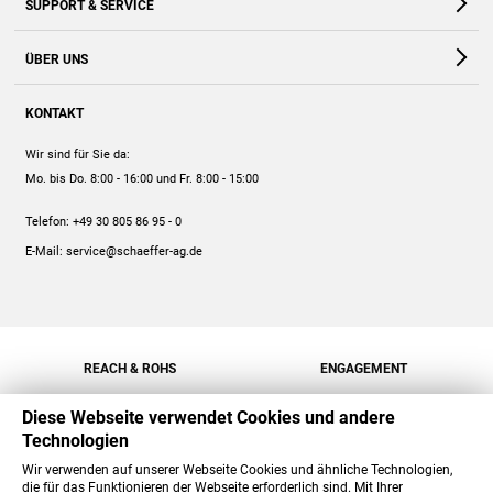
SUPPORT & SERVICE
Webshop
Kontakt
ÜBER UNS
FAQ
Unternehmen
Online-Hilfe
KONTAKT
Historie
Anleitungen
Wir sind für Sie da:
Engagement
Preise
Mo. bis Do. 8:00 - 16:00
und Fr. 8:00 - 15:00
Jobs
Mengenrabatt
Telefon:
+49 30 805 86 95 - 0
Versand
E-Mail:
service@schaeffer-ag.de
REACH & ROHS
ENGAGEMENT
Diese Webseite verwendet Cookies und andere
Technologien
Wir verwenden auf unserer Webseite Cookies und ähnliche Technologien,
die für das Funktionieren der Webseite erforderlich sind. Mit Ihrer