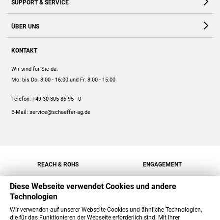
SUPPORT & SERVICE
Webshop
Kontakt
ÜBER UNS
FAQ
Unternehmen
Online-Hilfe
KONTAKT
Historie
Anleitungen
Wir sind für Sie da:
Engagement
Preise
Mo. bis Do. 8:00 - 16:00
und Fr. 8:00 - 15:00
Jobs
Mengenrabatt
Telefon:
+49 30 805 86 95 - 0
Versand
E-Mail:
service@schaeffer-ag.de
REACH & ROHS
ENGAGEMENT
Diese Webseite verwendet Cookies und andere
Technologien
Wir verwenden auf unserer Webseite Cookies und ähnliche Technologien,
die für das Funktionieren der Webseite erforderlich sind. Mit Ihrer