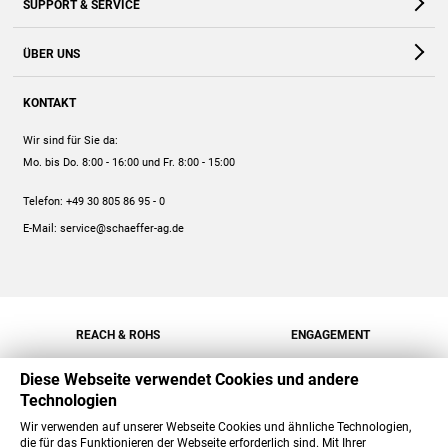
SUPPORT & SERVICE
Webshop
Kontakt
ÜBER UNS
FAQ
Unternehmen
Online-Hilfe
KONTAKT
Historie
Anleitungen
Wir sind für Sie da:
Engagement
Preise
Mo. bis Do. 8:00 - 16:00
und Fr. 8:00 - 15:00
Jobs
Mengenrabatt
Telefon:
+49 30 805 86 95 - 0
Versand
E-Mail:
service@schaeffer-ag.de
REACH & ROHS
ENGAGEMENT
Diese Webseite verwendet Cookies und andere
Technologien
Wir verwenden auf unserer Webseite Cookies und ähnliche Technologien,
die für das Funktionieren der Webseite erforderlich sind. Mit Ihrer