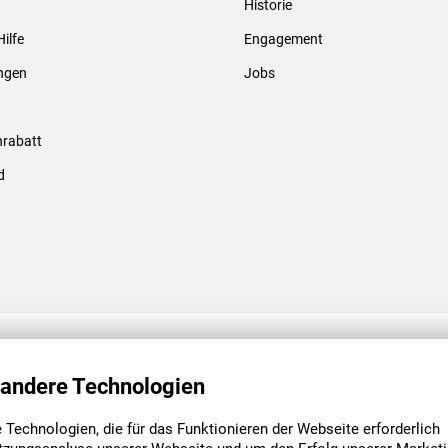
Historie
Gewindebolzen & -hülsen
Hilfe
Engagement
ungen
Jobs
rabatt
d
ENGAGEMENT
UNSERE NIEDE
 andere Technologien
Technologien, die für das Funktionieren der Webseite erforderlich