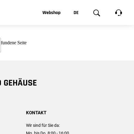
t, was Sie
Webshop
DE
te
Produktgalerie
EN
e
FR
chsen
D GEHÄUSE
KONTAKT
Wir sind für Sie da:
Mo. bis Do. 8:00 - 16:00