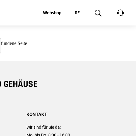
t, was Sie
Webshop
DE
te
Produktgalerie
EN
e
FR
chsen
D GEHÄUSE
KONTAKT
Wir sind für Sie da:
Mo. bis Do. 8:00 - 16:00