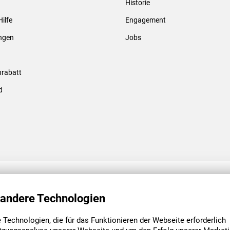
Historie
Gewindebolzen & -hülsen
Hilfe
Engagement
ungen
Jobs
rabatt
d
ENGAGEMENT
UNSERE NIEDE
 andere Technologien
Technologien, die für das Funktionieren der Webseite erforderlich