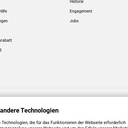
Historie
Gewindebolzen & -hülsen
Hilfe
Engagement
ungen
Jobs
rabatt
d
ENGAGEMENT
UNSERE NIEDE
 andere Technologien
Technologien, die für das Funktionieren der Webseite erforderlich