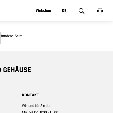
t, was Sie
Webshop
DE
te
Produktgalerie
EN
e
FR
chsen
D GEHÄUSE
KONTAKT
Wir sind für Sie da:
Mo. bis Do. 8:00 - 16:00