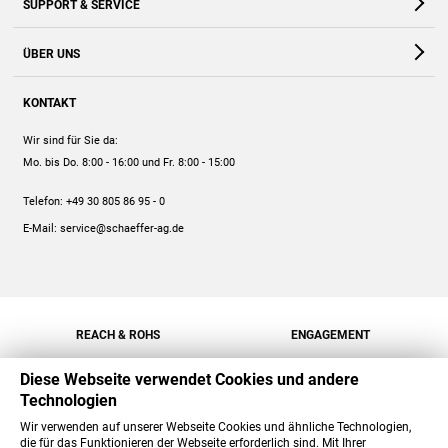
SUPPORT & SERVICE
Webshop
Kontakt
ÜBER UNS
FAQ
Unternehmen
Online-Hilfe
KONTAKT
Historie
Anleitungen
Wir sind für Sie da:
Engagement
Preise
Mo. bis Do. 8:00 - 16:00
und Fr. 8:00 - 15:00
Jobs
Mengenrabatt
Telefon:
+49 30 805 86 95 - 0
Versand
E-Mail:
service@schaeffer-ag.de
REACH & ROHS
ENGAGEMENT
Diese Webseite verwendet Cookies und andere
Technologien
Wir verwenden auf unserer Webseite Cookies und ähnliche Technologien,
die für das Funktionieren der Webseite erforderlich sind. Mit Ihrer