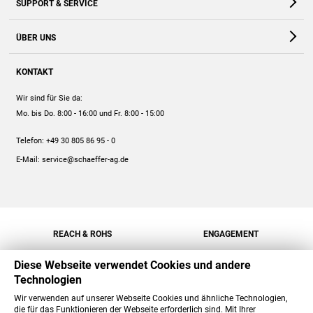
SUPPORT & SERVICE
Webshop
Kontakt
ÜBER UNS
FAQ
Unternehmen
Online-Hilfe
KONTAKT
Historie
Anleitungen
Wir sind für Sie da:
Engagement
Preise
Mo. bis Do. 8:00 - 16:00
und Fr. 8:00 - 15:00
Jobs
Mengenrabatt
Telefon:
+49 30 805 86 95 - 0
Versand
E-Mail:
service@schaeffer-ag.de
REACH & ROHS
ENGAGEMENT
Diese Webseite verwendet Cookies und andere
Technologien
Wir verwenden auf unserer Webseite Cookies und ähnliche Technologien,
die für das Funktionieren der Webseite erforderlich sind. Mit Ihrer