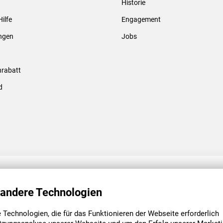
Historie
Gewindebolzen & -hülsen
Hilfe
Engagement
ungen
Jobs
rabatt
d
ENGAGEMENT
UNSERE NIEDE
 andere Technologien
Technologien, die für das Funktionieren der Webseite erforderlich