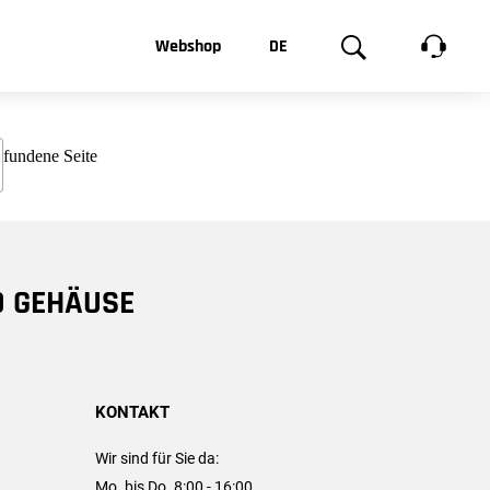
t, was Sie
Webshop
DE
te
Produktgalerie
EN
e
FR
chsen
D GEHÄUSE
KONTAKT
Wir sind für Sie da:
Mo. bis Do. 8:00 - 16:00