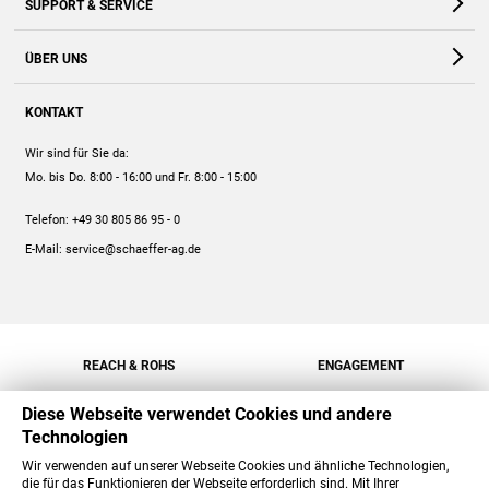
SUPPORT & SERVICE
Webshop
Kontakt
ÜBER UNS
FAQ
Unternehmen
Online-Hilfe
KONTAKT
Historie
Anleitungen
Wir sind für Sie da:
Engagement
Preise
Mo. bis Do. 8:00 - 16:00
und Fr. 8:00 - 15:00
Jobs
Mengenrabatt
Telefon:
+49 30 805 86 95 - 0
Versand
E-Mail:
service@schaeffer-ag.de
REACH & ROHS
ENGAGEMENT
Diese Webseite verwendet Cookies und andere
Technologien
Wir verwenden auf unserer Webseite Cookies und ähnliche Technologien,
die für das Funktionieren der Webseite erforderlich sind. Mit Ihrer