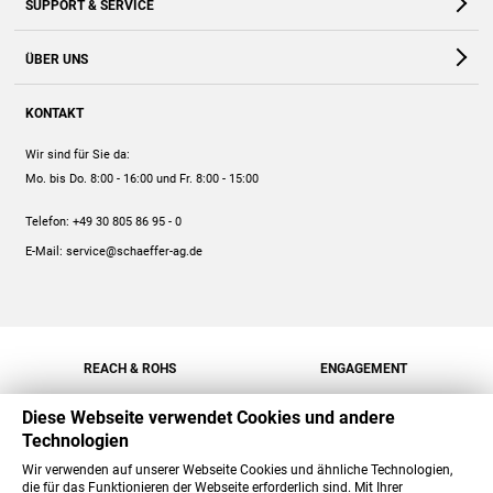
SUPPORT & SERVICE
Webshop
Kontakt
ÜBER UNS
FAQ
Unternehmen
Online-Hilfe
KONTAKT
Historie
Anleitungen
Wir sind für Sie da:
Engagement
Preise
Mo. bis Do. 8:00 - 16:00
und Fr. 8:00 - 15:00
Jobs
Mengenrabatt
Telefon:
+49 30 805 86 95 - 0
Versand
E-Mail:
service@schaeffer-ag.de
REACH & ROHS
ENGAGEMENT
Diese Webseite verwendet Cookies und andere
Technologien
Wir verwenden auf unserer Webseite Cookies und ähnliche Technologien,
die für das Funktionieren der Webseite erforderlich sind. Mit Ihrer