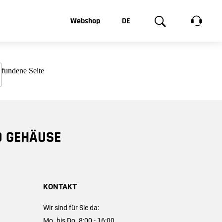
t, was Sie
Webshop
DE
te
Produktgalerie
EN
e
FR
chsen
D GEHÄUSE
KONTAKT
Wir sind für Sie da:
Mo. bis Do. 8:00 - 16:00