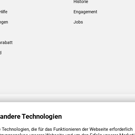
Historie
Gewindebolzen & -hülsen
Hilfe
Engagement
ungen
Jobs
rabatt
d
ENGAGEMENT
UNSERE NIEDE
 andere Technologien
Technologien, die für das Funktionieren der Webseite erforderlich