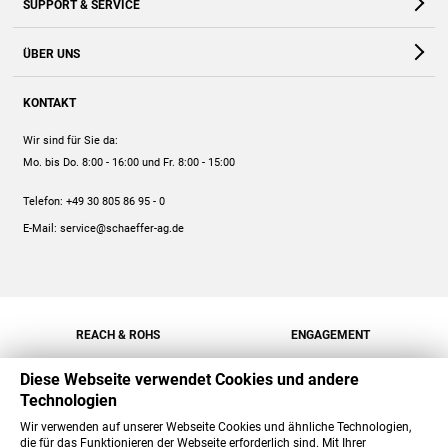
SUPPORT & SERVICE
Webshop
Kontakt
ÜBER UNS
FAQ
Unternehmen
Online-Hilfe
KONTAKT
Historie
Anleitungen
Wir sind für Sie da:
Engagement
Preise
Mo. bis Do. 8:00 - 16:00
und Fr. 8:00 - 15:00
Jobs
Mengenrabatt
Telefon:
+49 30 805 86 95 - 0
Versand
E-Mail:
service@schaeffer-ag.de
REACH & ROHS
ENGAGEMENT
Diese Webseite verwendet Cookies und andere
Technologien
Wir verwenden auf unserer Webseite Cookies und ähnliche Technologien,
die für das Funktionieren der Webseite erforderlich sind. Mit Ihrer