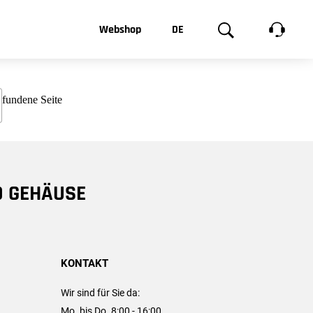
t, was Sie
Webshop
DE
te
Produktgalerie
EN
e
FR
chsen
D GEHÄUSE
KONTAKT
Wir sind für Sie da:
Mo. bis Do. 8:00 - 16:00