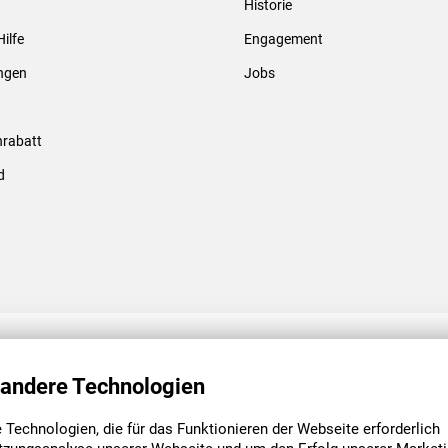
Historie
Gewindebolzen & -hülsen
Hilfe
Engagement
ungen
Jobs
rabatt
d
ENGAGEMENT
UNSERE NIEDE
 andere Technologien
Technologien, die für das Funktionieren der Webseite erforderlich